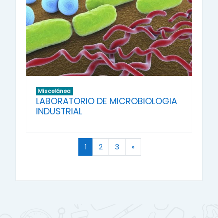
Miscelánea
LABORATORIO DE MICROBIOLOGIA
INDUSTRIAL
(actual)
Siguiente página
1
2
3
»