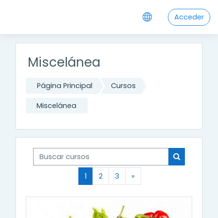
Salta al contenido principal
Acceder
Miscelánea
Página Principal
Cursos
Miscelánea
Buscar cursos
Buscar cur
(actual)
Siguiente página
1
2
3
»